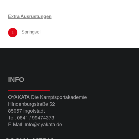
Extra Ausrüstungen
Springseil
INFO
OYAKATA Die Kampfsportakademie
Hindenburgstraße 52
85057 Ingolstadt
Tel: 0841 / 99474373
E-Mail: info@oyakata.de